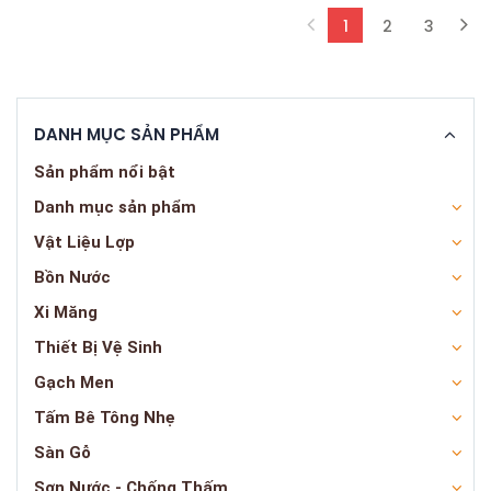
1
2
3
(current)
DANH MỤC SẢN PHẨM
Sản phẩm nổi bật
Danh mục sản phẩm
Vật Liệu Lợp
Bồn Nước
Xi Măng
Thiết Bị Vệ Sinh
Gạch Men
Tấm Bê Tông Nhẹ
Sàn Gỗ
Sơn Nước - Chống Thấm