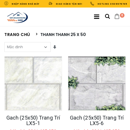
NHẬP HÀNG NHÀ MÁY
GIAO HÀNG TẬN NƠI
HOTLINE: 0939979745
0
TRANG CHỦ
THANH THANH 25 X 50
Sắp Xếp Theo
Gach (25x50) Trang Trí
Gach (25x50) Trang Trí
LX5-1
LX5-6