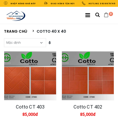
NHẬP HÀNG NHÀ MÁY
GIAO HÀNG TẬN NƠI
HOTLINE: 0939979745
0
TRANG CHỦ
COTTO 40 X 40
Sắp Xếp Theo
Cotto CT 403
Cotto CT 402
85,000đ
85,000đ