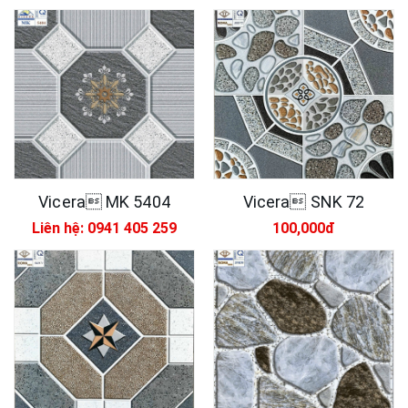
Vicera MK 5404
Vicera SNK 72
Liên hệ: 0941 405 259
100,000đ