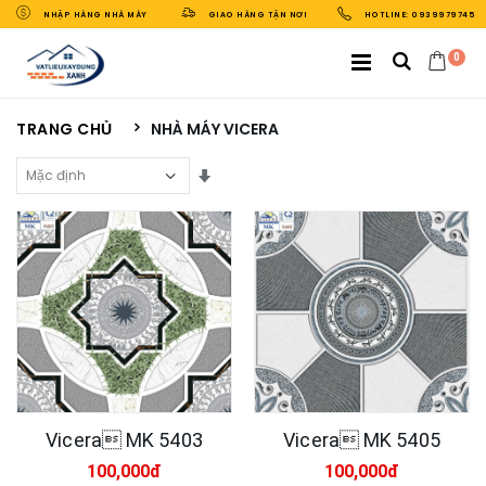
NHẬP HÀNG NHÀ MÁY
GIAO HÀNG TẬN NƠI
HOTLINE: 0939979745
0
TRANG CHỦ
NHÀ MÁY VICERA
Sắp Xếp Theo
Vicera MK 5403
Vicera MK 5405
100,000đ
100,000đ