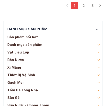
1
2
3
(current)
DANH MỤC SẢN PHẨM
Sản phẩm nổi bật
Danh mục sản phẩm
Vật Liệu Lợp
Bồn Nước
Xi Măng
Thiết Bị Vệ Sinh
Gạch Men
Tấm Bê Tông Nhẹ
Sàn Gỗ
Sơn Nước - Chống Thấm