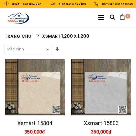
NHẬP HÀNG NHÀ MÁY
GIAO HÀNG TẬN NƠI
HOTLINE: 0939979745
0
TRANG CHỦ
XSMART 1.200 X 1.200
Sắp Xếp Theo
Xsmart 15804
Xsmart 15803
350,000đ
350,000đ