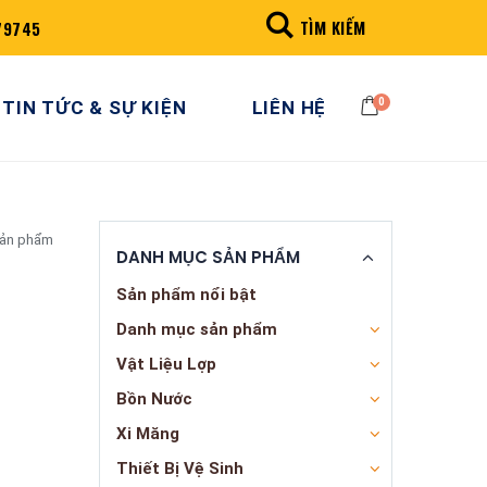
TÌM KIẾM
79745
0
TIN TỨC & SỰ KIỆN
LIÊN HỆ
sản phẩm
DANH MỤC SẢN PHẨM
Sản phẩm nổi bật
Danh mục sản phẩm
Vật Liệu Lợp
Bồn Nước
Xi Măng
Thiết Bị Vệ Sinh