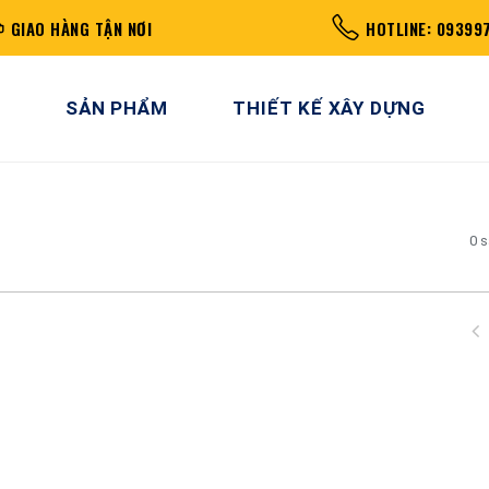
GIAO HÀNG TẬN NƠI
HOTLINE: 09399
SẢN PHẨM
THIẾT KẾ XÂY DỰNG
0 