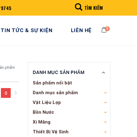
TÌM KIẾM
79745
0
TIN TỨC & SỰ KIỆN
LIÊN HỆ
sản phẩm
DANH MỤC SẢN PHẨM
Sản phẩm nổi bật
Danh mục sản phẩm
0
(current)
Vật Liệu Lợp
Bồn Nước
Xi Măng
Thiết Bị Vệ Sinh