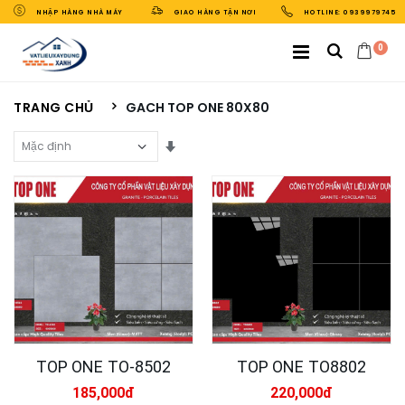
NHẬP HÀNG NHÀ MÁY
GIAO HÀNG TẬN NƠI
HOTLINE: 0939979745
0
TRANG CHỦ
GACH TOP ONE 80X80
Sắp Xếp Theo
TOP ONE TO-8502
TOP ONE TO8802
185,000đ
220,000đ