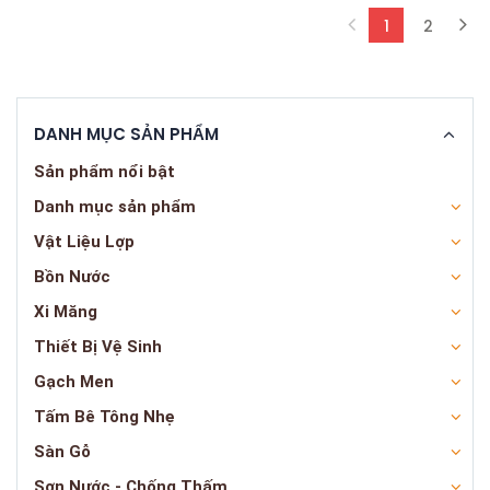
1
2
(current)
DANH MỤC SẢN PHẨM
Sản phẩm nổi bật
Danh mục sản phẩm
Vật Liệu Lợp
Bồn Nước
Xi Măng
Thiết Bị Vệ Sinh
Gạch Men
Tấm Bê Tông Nhẹ
Sàn Gỗ
Sơn Nước - Chống Thấm