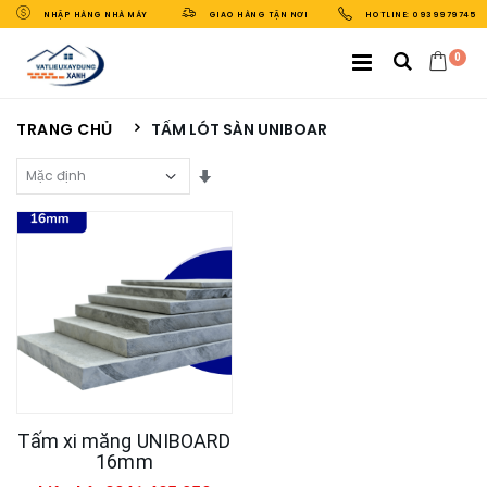
NHẬP HÀNG NHÀ MÁY
GIAO HÀNG TẬN NƠI
HOTLINE: 0939979745
0
TRANG CHỦ
TẤM LÓT SÀN UNIBOAR
Sắp Xếp Theo
Tấm xi măng UNIBOARD
16mm