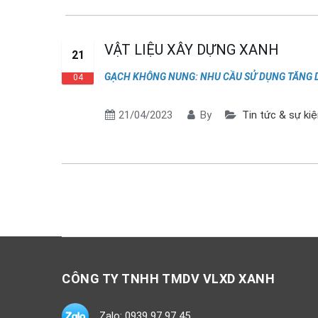
VẬT LIỆU XÂY DỰNG XANH
21
GẠCH KHÔNG NUNG: NHU CẦU SỬ DỤNG TĂNG
04
21/04/2023
By
Tin tức & sự ki
CÔNG TY TNHH TMDV VLXD XANH
Zalo: 0939 97 97 45