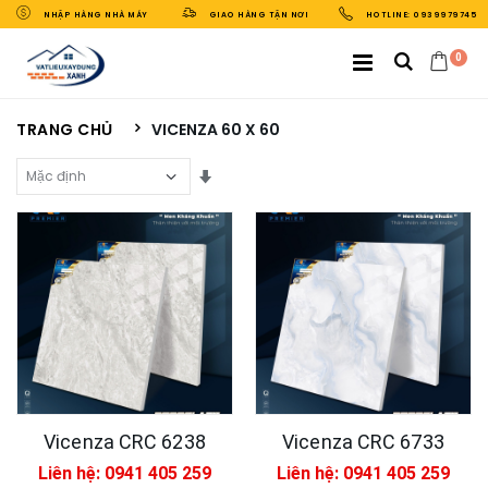
NHẬP HÀNG NHÀ MÁY
GIAO HÀNG TẬN NƠI
HOTLINE: 0939979745
0
TRANG CHỦ
VICENZA 60 X 60
Sắp Xếp Theo
Vicenza CRC 6238
Vicenza CRC 6733
Liên hệ: 0941 405 259
Liên hệ: 0941 405 259