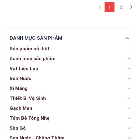
1
2
(current)
DANH MỤC SẢN PHẨM
Sản phẩm nổi bật
Danh mục sản phẩm
Vật Liệu Lợp
Bồn Nước
Xi Măng
Thiết Bị Vệ Sinh
Gạch Men
Tấm Bê Tông Nhẹ
Sàn Gỗ
Sơn Nước - Chống Thấm