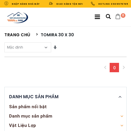
NHẬP HÀNG NHÀ MÁY
GIAO HÀNG TẬN NƠI
HOTLINE: 0939979745
0
TRANG CHỦ
TOMIRA 30 X 30
Sắp Xếp Theo
0
(curren
DANH MỤC SẢN PHẨM
Sản phẩm nổi bật
Danh mục sản phẩm
Vật Liệu Lợp