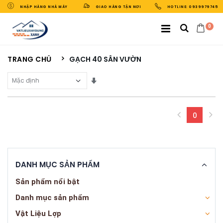
NHẬP HÀNG NHÀ MÁY
GIAO HÀNG TẬN NƠI
HOTLINE: 0939979745
0
TRANG CHỦ
GẠCH 40 SÂN VƯỜN
Sắp Xếp Theo
0
(curren
DANH MỤC SẢN PHẨM
Sản phẩm nổi bật
Danh mục sản phẩm
Vật Liệu Lợp