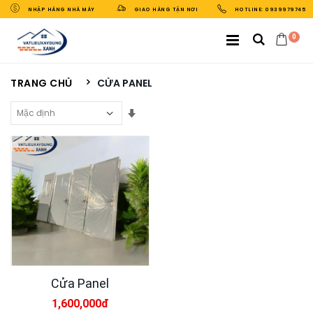
NHẬP HÀNG NHÀ MÁY
GIAO HÀNG TẬN NƠI
HOTLINE: 0939979745
0
TRANG CHỦ
CỬA PANEL
Sắp Xếp Theo
Cửa Panel
1,600,000đ