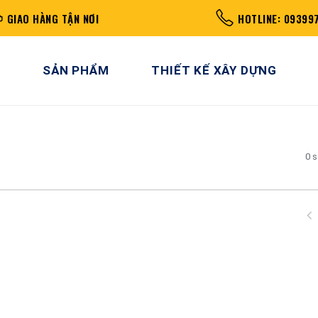
GIAO HÀNG TẬN NƠI
HOTLINE: 09399
SẢN PHẨM
THIẾT KẾ XÂY DỰNG
0 