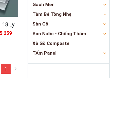
Gạch Men
Tấm Bê Tông Nhẹ
 18 Ly
Sàn Gỗ
05 259
Sơn Nước - Chống Thấm
Xà Gồ Composte
TẤm Panel
1
(current)