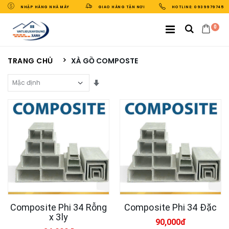
NHẬP HÀNG NHÀ MÁY
GIAO HÀNG TẬN NƠI
HOTLINE: 0939979745
0
TRANG CHỦ
XÀ GỒ COMPOSTE
Sắp Xếp Theo
Composite Phi 34 Rỗng
Composite Phi 34 Đặc
x 3ly
90,000đ