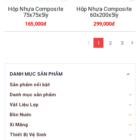
Hộp Nhựa Composite
Hộp Nhựa Composite
75x75x5ly
60x200x5ly
165,000đ
299,000đ
1
2
3
(current)
DANH MỤC SẢN PHẨM
Sản phẩm nổi bật
Danh mục sản phẩm
Vật Liệu Lợp
Bồn Nước
Xi Măng
Thiết Bị Vệ Sinh