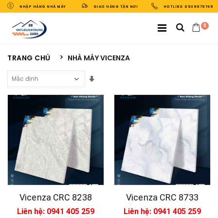
NHẬP HÀNG NHÀ MÁY
GIAO HÀNG TẬN NƠI
HOTLINE: 0939979745
0
TRANG CHỦ
NHÀ MÁY VICENZA
Sắp Xếp Theo
Vicenza CRC 8238
Vicenza CRC 8733
Liên hệ: 0941 405 259
Liên hệ: 0941 405 259