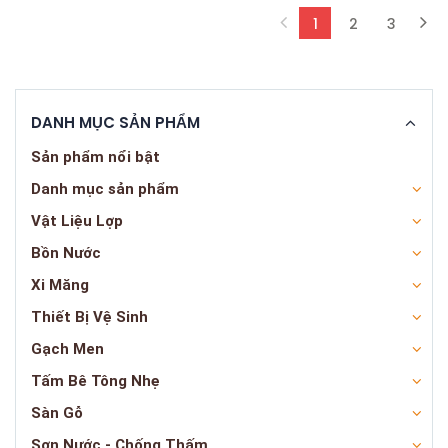
1
2
3
(current)
DANH MỤC SẢN PHẨM
Sản phẩm nổi bật
Danh mục sản phẩm
Vật Liệu Lợp
Bồn Nước
Xi Măng
Thiết Bị Vệ Sinh
Gạch Men
Tấm Bê Tông Nhẹ
Sàn Gỗ
Sơn Nước - Chống Thấm