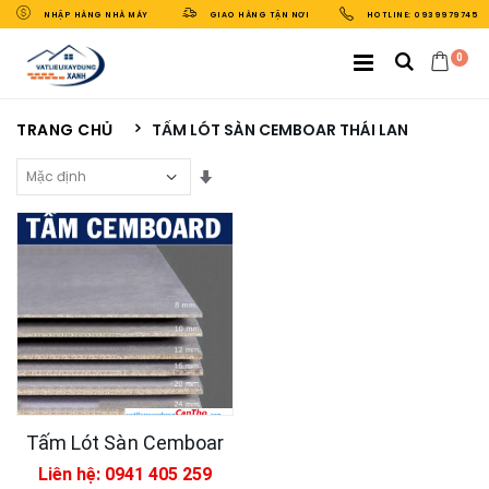
NHẬP HÀNG NHÀ MÁY
GIAO HÀNG TẬN NƠI
HOTLINE: 0939979745
0
TRANG CHỦ
TẤM LÓT SÀN CEMBOAR THÁI LAN
Sắp Xếp Theo
Tấm Lót Sàn Cemboar
Liên hệ: 0941 405 259