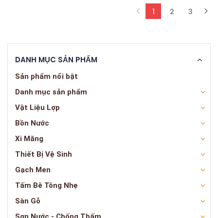
1
2
3
(current)
DANH MỤC SẢN PHẨM
Sản phẩm nổi bật
Danh mục sản phẩm
Vật Liệu Lợp
Bồn Nước
Xi Măng
Thiết Bị Vệ Sinh
Gạch Men
Tấm Bê Tông Nhẹ
Sàn Gỗ
Sơn Nước - Chống Thấm