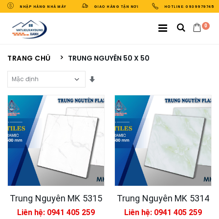
NHẬP HÀNG NHÀ MÁY
GIAO HÀNG TẬN NƠI
HOTLINE: 0939979745
0
TRANG CHỦ
TRUNG NGUYÊN 50 X 50
Sắp Xếp Theo
Trung Nguyên MK 5315
Trung Nguyên MK 5314
Liên hệ: 0941 405 259
Liên hệ: 0941 405 259