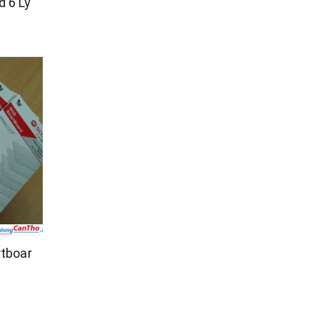
 6 Ly
tboar