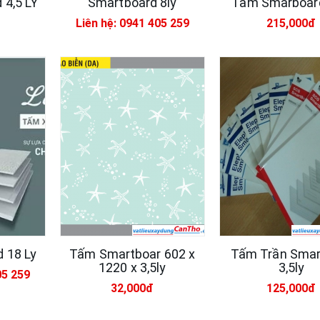
4,5 LY
Smartboard 8ly
Tấm Smarboard
Liên hệ: 0941 405 259
215,000đ
 18 Ly
Tấm Smartboar 602 x
Tấm Trần Smar
1220 x 3,5ly
3,5ly
05 259
32,000đ
125,000đ