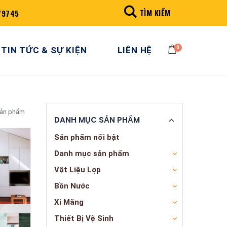
TÌM KIẾM
79745
0
TIN TỨC & SỰ KIỆN
LIÊN HỆ
sản phẩm
DANH MỤC SẢN PHẨM
Sản phẩm nổi bật
Danh mục sản phẩm
Vật Liệu Lợp
Bồn Nước
Xi Măng
Thiết Bị Vệ Sinh