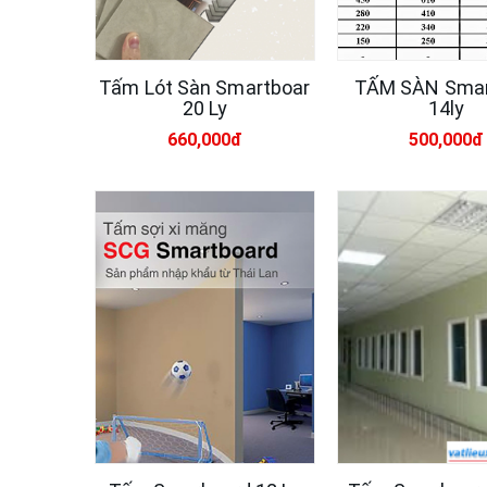
Tấm Lót Sàn Smartboar
TẤM SÀN Smar
20 Ly
14ly
660,000đ
500,000đ