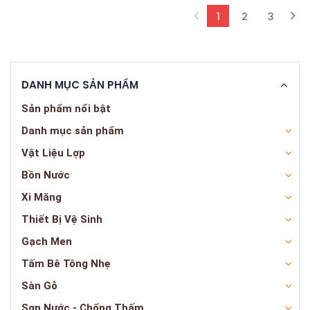
1
2
3
(current)
DANH MỤC SẢN PHẨM
Sản phẩm nổi bật
Danh mục sản phẩm
Vật Liệu Lợp
Bồn Nước
Xi Măng
Thiết Bị Vệ Sinh
Gạch Men
Tấm Bê Tông Nhẹ
Sàn Gỗ
Sơn Nước - Chống Thấm