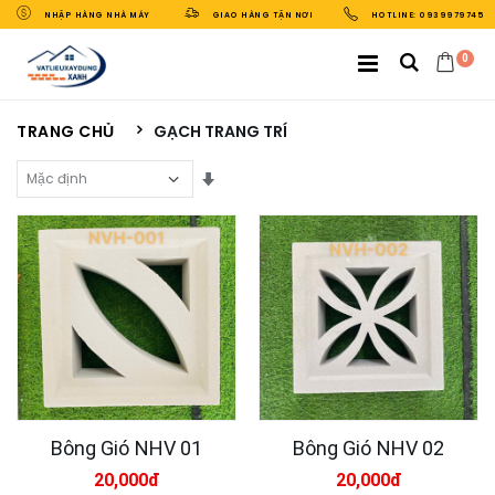
NHẬP HÀNG NHÀ MÁY
GIAO HÀNG TẬN NƠI
HOTLINE: 0939979745
0
TRANG CHỦ
GẠCH TRANG TRÍ
Sắp Xếp Theo
Bông Gió NHV 01
Bông Gió NHV 02
20,000đ
20,000đ