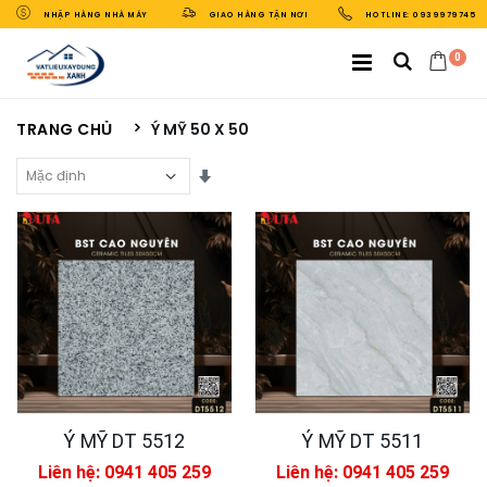
NHẬP HÀNG NHÀ MÁY
GIAO HÀNG TẬN NƠI
HOTLINE: 0939979745
0
TRANG CHỦ
Ý MỸ 50 X 50
Sắp Xếp Theo
Ý MỸ DT 5512
Ý MỸ DT 5511
Liên hệ: 0941 405 259
Liên hệ: 0941 405 259