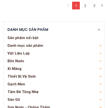
1
2
3
(current)
DANH MỤC SẢN PHẨM
Sản phẩm nổi bật
Danh mục sản phẩm
Vật Liệu Lợp
Bồn Nước
Xi Măng
Thiết Bị Vệ Sinh
Gạch Men
Tấm Bê Tông Nhẹ
Sàn Gỗ
Sơn Nước - Chống Thấm