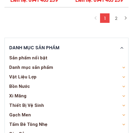
Liên hệ: 0941 405 259
Liên hệ: 0941 405 259
1
2
(current)
DANH MỤC SẢN PHẨM
Sản phẩm nổi bật
Danh mục sản phẩm
Vật Liệu Lợp
Bồn Nước
Xi Măng
Thiết Bị Vệ Sinh
Gạch Men
Tấm Bê Tông Nhẹ