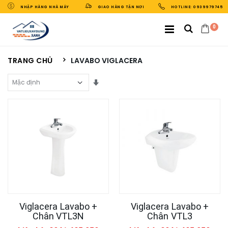
NHẬP HÀNG NHÀ MÁY
GIAO HÀNG TẬN NƠI
HOTLINE: 0939979745
0
TRANG CHỦ
LAVABO VIGLACERA
Sắp Xếp Theo
Viglacera Lavabo +
Viglacera Lavabo +
Chân VTL3N
Chân VTL3