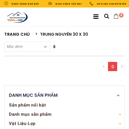
NHẬP HÀNG NHÀ MÁY
GIAO HÀNG TẬN NƠI
HOTLINE: 0939979745
0
TRANG CHỦ
TRUNG NGUYÊN 30 X 30
Sắp Xếp Theo
0
(curren
DANH MỤC SẢN PHẨM
Sản phẩm nổi bật
Danh mục sản phẩm
Vật Liệu Lợp