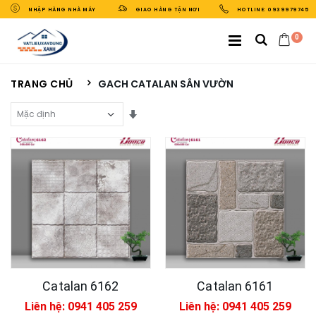
NHẬP HÀNG NHÀ MÁY
GIAO HÀNG TẬN NƠI
HOTLINE: 0939979745
0
TRANG CHỦ
GACH CATALAN SÂN VƯỜN
Sắp Xếp Theo
Catalan 6162
Catalan 6161
Liên hệ: 0941 405 259
Liên hệ: 0941 405 259