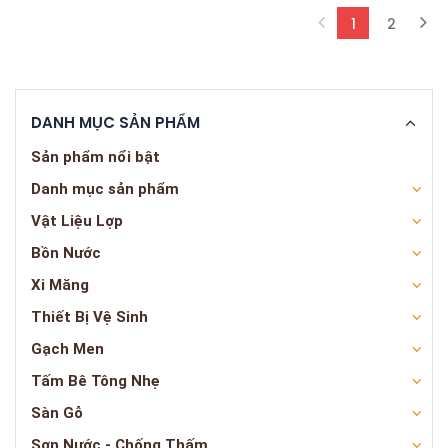
1
2
(current)
DANH MỤC SẢN PHẨM
Sản phẩm nổi bật
Danh mục sản phẩm
Vật Liệu Lợp
Bồn Nước
Xi Măng
Thiết Bị Vệ Sinh
Gạch Men
Tấm Bê Tông Nhẹ
Sàn Gỗ
Sơn Nước - Chống Thấm