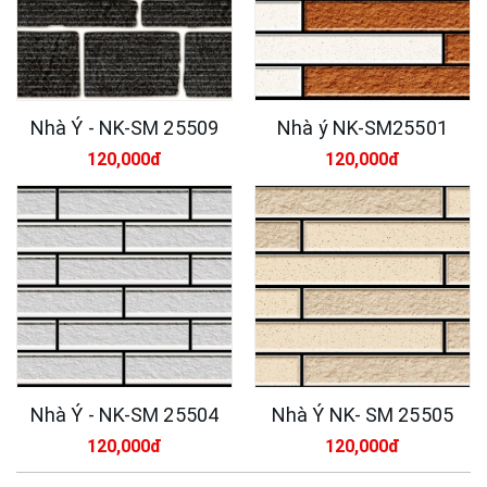
Nhà Ý - NK-SM 25509
Nhà ý NK-SM25501
120,000đ
120,000đ
Nhà Ý - NK-SM 25504
Nhà Ý NK- SM 25505
120,000đ
120,000đ