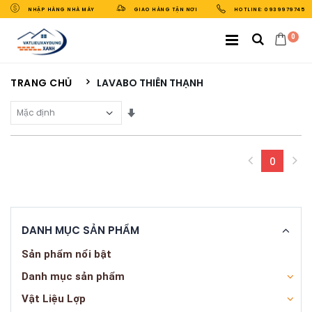
NHẬP HÀNG NHÀ MÁY
GIAO HÀNG TẬN NƠI
HOTLINE: 0939979745
0
TRANG CHỦ
LAVABO THIÊN THẠNH
Sắp Xếp Theo
0
(curren
DANH MỤC SẢN PHẨM
Sản phẩm nổi bật
Danh mục sản phẩm
Vật Liệu Lợp