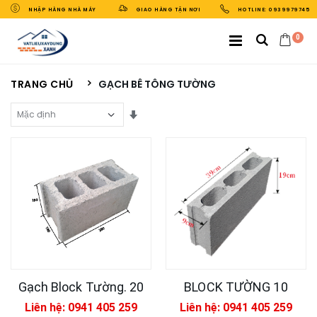
NHẬP HÀNG NHÀ MÁY
GIAO HÀNG TẬN NƠI
HOTLINE: 0939979745
0
TRANG CHỦ
GẠCH BÊ TÔNG TƯỜNG
Sắp Xếp Theo
Gạch Block Tường. 20
BLOCK TƯỜNG 10
Liên hệ: 0941 405 259
Liên hệ: 0941 405 259