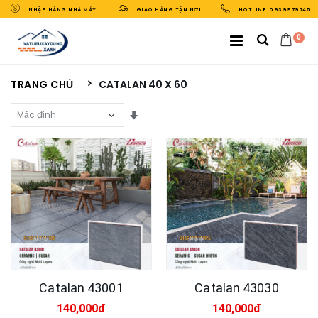
NHẬP HÀNG NHÀ MÁY
GIAO HÀNG TẬN NƠI
HOTLINE: 0939979745
0
TRANG CHỦ
CATALAN 40 X 60
Sắp Xếp Theo
Catalan 43001
Catalan 43030
140,000đ
140,000đ